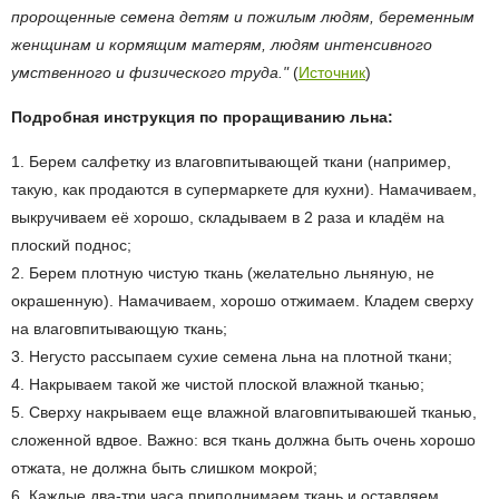
пророщенные семена детям и пожилым людям, беременным
женщинам и кормящим матерям, людям интенсивного
умственного и физического труда."
(
Источник
)
Подробная инструкция по проращиванию льна:
1. Берем салфетку из влаговпитывающей ткани (например,
такую, как продаются в супермаркете для кухни). Намачиваем,
выкручиваем её хорошо, складываем в 2 раза и кладём на
плоский поднос;
2. Берем плотную чистую ткань (желательно льняную, не
окрашенную). Намачиваем, хорошо отжимаем. Кладем сверху
на влаговпитывающую ткань;
3. Негусто рассыпаем сухие семена льна на плотной ткани;
4. Накрываем такой же чистой плоской влажной тканью;
5. Сверху накрываем еще влажной влаговпитываюшей тканью,
сложенной вдвое. Важно: вся ткань должна быть очень хорошо
отжата, не должна быть слишком мокрой;
6. Каждые два-три часа приподнимаем ткань и оставляем