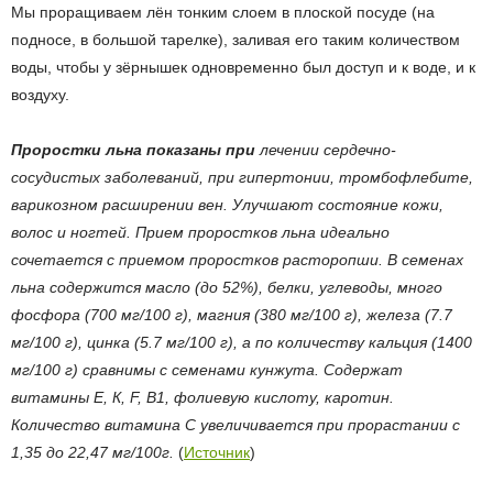
Мы проращиваем лён тонким слоем в плоской посуде (на
подносе, в большой тарелке), заливая его таким количеством
воды, чтобы у зёрнышек одновременно был доступ и к воде, и к
воздуху.
Проростки льна показаны при
лечении сердечно-
сосудистых заболеваний, при гипертонии, тромбофлебите,
варикозном расширении вен. Улучшают состояние кожи,
волос и ногтей. Прием проростков льна идеально
сочетается с приемом проростков расторопши. В семенах
льна содержится масло (до 52%), белки, углеводы, много
фосфора (700 мг/100 г), магния (380 мг/100 г), железа (7.7
мг/100 г), цинка (5.7 мг/100 г), а по количеству кальция (1400
мг/100 г) сравнимы с семенами кунжута. Содержат
витамины Е, К, F, В1, фолиевую кислоту, каротин.
Количество витамина С увеличивается при прорастании с
1,35 до 22,47 мг/100г.
(
Источник
)