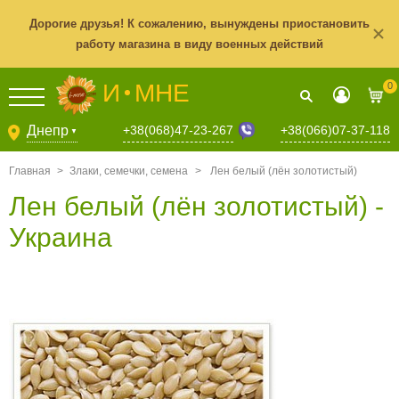
Дорогие друзья! К сожалению, вынуждены приостановить
работу магазина в виду военных действий
И
МНЕ
0
+38(068)47-23-267
Днепр
+38(066)07-37-118
▼
Главная
>
Злаки, семечки, семена
>
Лен белый (лён золотистый)
Лен белый (лён золотистый) -
Украина