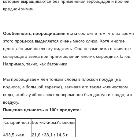
которые выращиваются без применения гербицидов и прочей
вредной химии.
Особенность проращивания льна
состоит в том, что во время
этого процесса выделяется очень много слизи. Хотя многие
ценят лён именно за эту жидкость. Она незаменима в качестве
связующего звена при приготовлении многих сыроедных блюд.
Например, таких, как батончики.
Мы проращиваем лён тонким слоем в плоской посуде (на
подносе, в большой тарелке), заливая его таким количеством
воды, чтобы у зёрнышек одновременно был доступ и к воде, и к
воздуху.
Пищевая ценность в 100г продукта:
Калорийность
Белки
Жиры
Углеводы
493,5 ккал
21,6 г
38,1 г
14,5 г