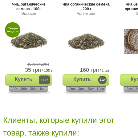
Чиа, органические
Чиа органические семена
Чиа б
семена - 100г
- 200 г
органич
Эквадор
Аргентина
Э
Скидка
недели
40 грн
/ 100 г
35 грн
160 грн
/ 100 г
/ 1 шт
Купить
Купить
Ку
1шт
100г
200г
300г
500г
1кг
2шт
3шт
5шт
10шт
2шт
3
Клиенты, которые купили этот
товар, также купили: