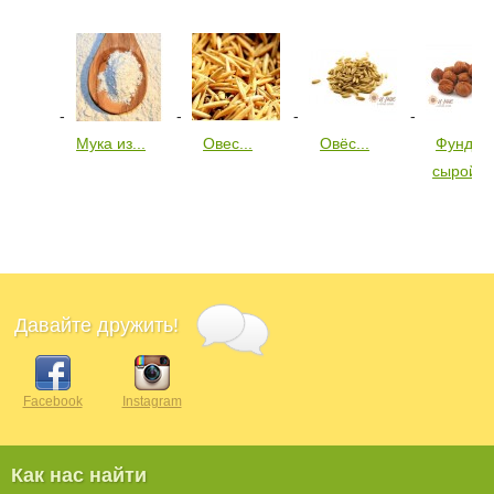
Мука из...
Овес...
Овёс...
Фундук
сырой...
Давайте дружить!
Facebook
Instagram
Как нас найти