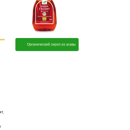
Органический сироп из агавы
т,
и