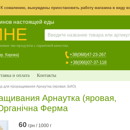
! К сожалению, вынуждены приостановить работу магазина в виду в
зинов настоящей еды
МНЕ
нные эко-продукты с гарантией качества.
+38(068)47-23-267
пр. Кирова)
+38(066)07-37-118
тавка и оплата
Контакты
а для проращивания Арнаутка (яровая, БИО)
ащивания Арнаутка (яровая,
 Органічна Ферма
60
грн / 1000 г