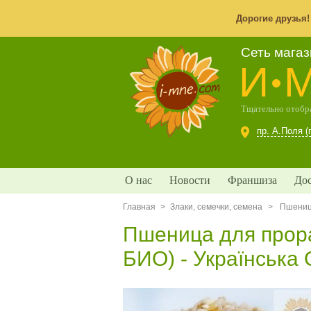
Дорогие друзья
Сеть мага
И
Тщательно отобра
пр. А.Поля (
О нас
Новости
Франшиза
Дос
Главная
>
Злаки, семечки, семена
>
Пшениц
Пшеница для прор
БИО) - Українська