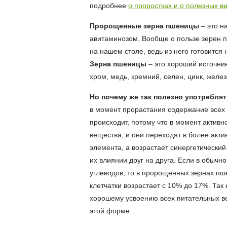
подробнее
о проростках и о полезных в
Пророщенные зерна пшеницы
– это н
авитаминозом. Вообще о пользе зерен п
на нашем столе, ведь из него готовится 
Зерна пшеницы
– это хороший источник
хром, медь, кремний, селен, цинк, желез
Но почему же так полезно употребля
в момент прорастания содержание всех э
происходит, потому что в момент актив
вещества, и они переходят в более акт
элемента, а возрастает синергетически
их влиянии друг на друга. Если в обыч
углеводов, то в пророщенных зернах пш
клетчатки возрастает с 10% до 17%. Та
хорошему усвоению всех питательных в
этой форме.