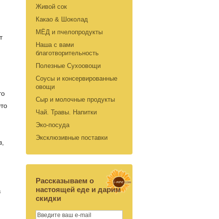
Живой сок
Какао & Шоколад
МЁД и пчелопродукты
т
Наша с вами
благотворительность
Полезные Сухоовощи
Соусы и консервированные
овощи
то
Сыр и молочные продукты
Это
Чай. Травы. Напитки
Эко-посуда
Эксклюзивные поставки
в,
Рассказываем о
настоящей еде и дарим
в
скидки