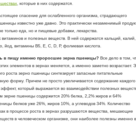
еществах
, которые в них содержатся.
астоящее спасение для ослабленного организма, страдающего
шеницы известно уже давно. Это практически незаменимый продук
не только еда, но и пищевые добавки, лекарства.
 витаминов и полезных веществ. В ней содержатся кальций, калий,
о, йод, витамины B5, Е, С, D, Р, фолиевая кислота.
ть в пищу именно проросшие зерна пшеницы?
Все дело в том, ч
тих элементов в зернах меняется, а именно заметно возрастает. 
ного роста зерно пшеницы синтезирует запасные питательные
ивную форму. Причем не просто увеличивается содержание каждого
й эффект, который выражается во взаимодействии полезных вещест
ном зерне пшеницы содержится 20% белка, 2,2% жиров и 64%
еницы белков уже 26%, жиров 10%, а углеводов 34%. Количество
к как в процессе роста в зернах разрушаются вещества, мешающие
еществ в человеческом организме, они наиболее полезны именно 