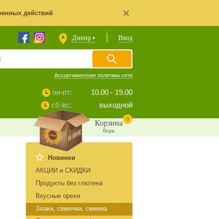
оенных действий
Днепр
Вход
▼
Ассортиментная политика сети
пн-пт:
10.00 - 19.00
сб-вс:
выходной
0
Корзина
0грн
Новинки
АКЦИИ и СКИДКИ
Продукты без глютена
Вкусные орехи
Злаки, семечки, семена