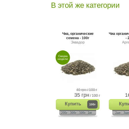
В этой же категории
Чиа, органические
Чиа органи
семена - 100г
- 
Эквадор
Арг
Скидка
недели
40 грн
/ 100 г
35 грн
1
/ 100 г
Купить
Куп
100г
200г
300г
500г
1кг
2шт
3шт