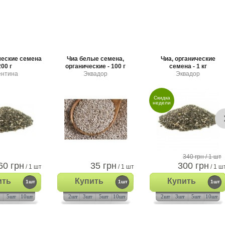
ческие семена
Чиа белые семена,
Чиа, органические
200 г
органические - 100 г
семена - 1 кг
ентина
Эквадор
Эквадор
Скидка
недели
340 грн
/ 1 шт
60 грн
35 грн
300 грн
/ 1 шт
/ 1 шт
/ 1 ш
ить
Купить
Купить
1шт
1шт
1шт
5шт
10шт
2шт
3шт
5шт
10шт
2шт
3шт
5шт
10шт