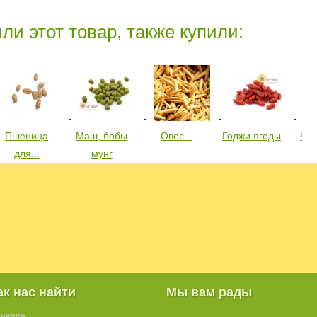
ли этот товар, также купили:
Пшеница
Маш, бобы
Овес...
Годжи ягоды
Чеч
для...
мунг
ак нас найти
Мы вам рады
Днепре