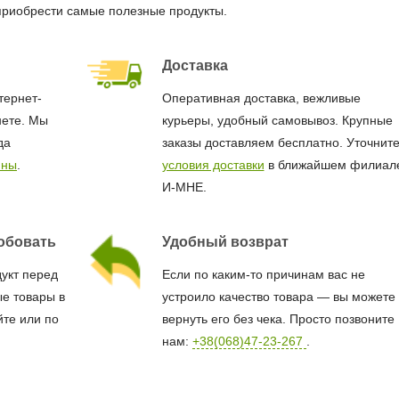
приобрести самые полезные продукты.
Доставка
тернет-
Оперативная доставка, вежливые
нете. Мы
курьеры, удобный самовывоз. Крупные
да
заказы доставляем бесплатно. Уточнит
ины
.
условия доставки
в ближайшем филиал
И-МНЕ.
обовать
Удобный возврат
дукт перед
Если по каким-то причинам вас не
е товары в
устроило качество товара — вы можете
йте или по
вернуть его без чека. Просто позвоните
нам:
+38(068)47-23-267
.