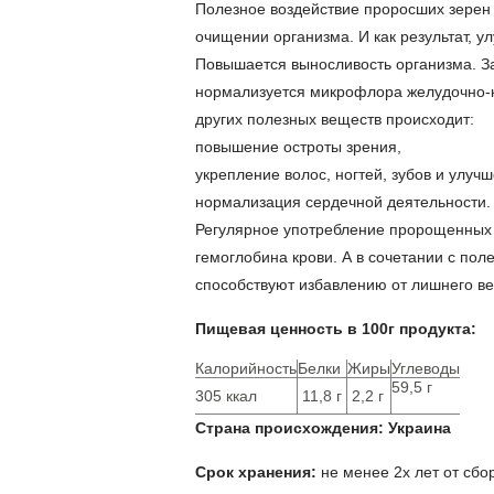
Полезное воздействие проросших зерен
очищении организма. И как результат, 
Повышается выносливость организма. За
нормализуется микрофлора желудочно-к
других полезных веществ происходит:
повышение остроты зрения,
укрепление волос, ногтей, зубов и улуч
нормализация сердечной деятельности.
Регулярное употребление пророщенных
гемоглобина крови. А в сочетании с по
способствуют избавлению от лишнего ве
Пищевая ценность в 100г продукта:
Калорийность
Белки
Жиры
Углеводы
59,5 г
305
ккал
11,8
г
2,2
г
Страна происхождения: Украина
Срок хранения:
не менее 2х лет от сбо