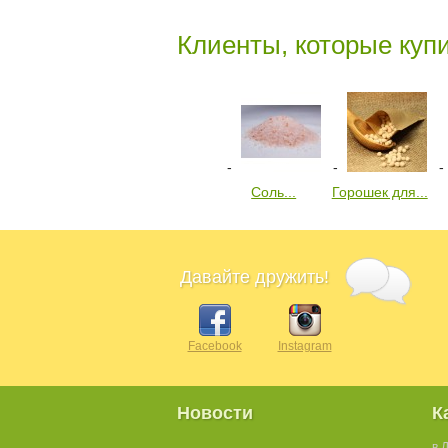
Клиенты, которые купи
Соль...
Горошек для...
Давайте дружить!
Facebook
Instagram
Новости
К
в 