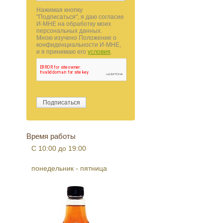
Нажимая кнопку
"Подписаться", я даю согласие
И-МНЕ на обработку моих
персональных данных.
Мною изучено Положение о
конфиденциальности И-МНЕ,
и я принимаю его
условия
.
Время работы
С 10:00 до 19:00
понедельник - пятница