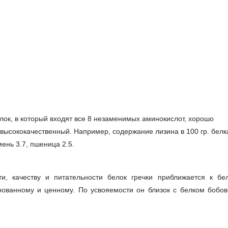
лок, в который входят все 8 незаменимых аминокислот, хорошо
 высококачественный. Например, содержание лизина в 100 гр. белк
чмень 3.7, пшеница 2.5.
и, качеству и питательности белок гречки приближается к бе
рованному и ценному. По усвояемости он близок с белком бобо