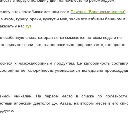
ность в первую половину дня, на ночь есть не рекомендуем.
основу в так полюбившемся нам всем
Печенье "Банановые мюсли"
.
в изюм, курагу, орехи, кунжут и мак, залив все взбитым бананом и
аказать у нас
тут
 особенную слизь, которая легко смывается потоком воды и не
а слизь не значит, что вы неправильно проращиваете, это просто
осится к низкокалорийным продуктам. Ее калорийность составл
 состоянии ее калорийность уменьшается вследствие происходя
венной уникален. На первое место в списке по полезности
естный японский диетолог Дж. Азава, на втором месте в его спи
 другие.