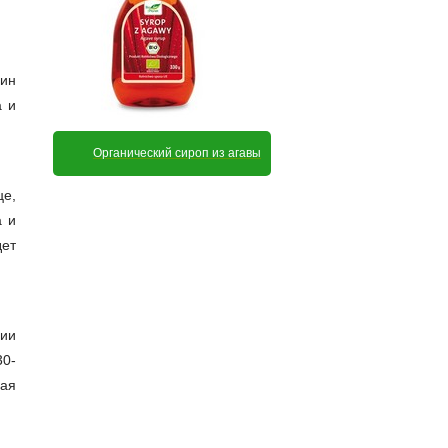
дин
а и
Органический сироп из агавы
це,
а и
дет
нии
30-
вая