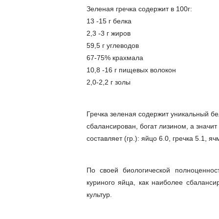
Зеленая гречка содержит в 100г:
13 -15 г белка
2,3 -3 г жиров
59,5 г углеводов
67-75% крахмала
10,8 -16 г пищевых волокон
2,0-2,2 г золы
Гречка зеленая содержит уникальный бе
сбалансирован, богат лизином, а значит
составляет (гр.): яйцо 6.0, гречка 5.1, я
По своей биологической полноценност
куриного яйца, как наиболее сбаланси
культур.