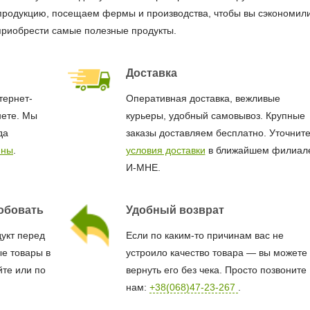
продукцию, посещаем фермы и производства, чтобы вы сэкономил
приобрести самые полезные продукты.
Доставка
тернет-
Оперативная доставка, вежливые
нете. Мы
курьеры, удобный самовывоз. Крупные
да
заказы доставляем бесплатно. Уточнит
ины
.
условия доставки
в ближайшем филиал
И-МНЕ.
обовать
Удобный возврат
дукт перед
Если по каким-то причинам вас не
е товары в
устроило качество товара — вы можете
йте или по
вернуть его без чека. Просто позвоните
нам:
+38(068)47-23-267
.