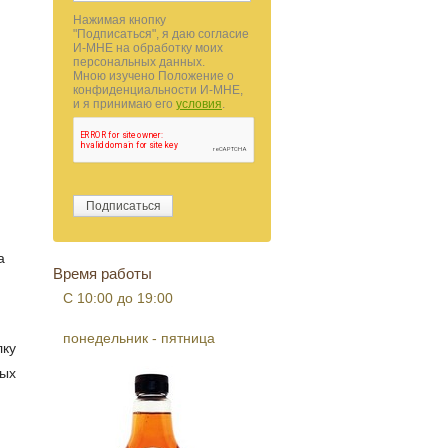
Нажимая кнопку
"Подписаться", я даю согласие
И-МНЕ на обработку моих
персональных данных.
Мною изучено Положение о
конфиденциальности И-МНЕ,
и я принимаю его
условия
.
а
Время работы
С 10:00 до 19:00
понедельник - пятница
лку
вых