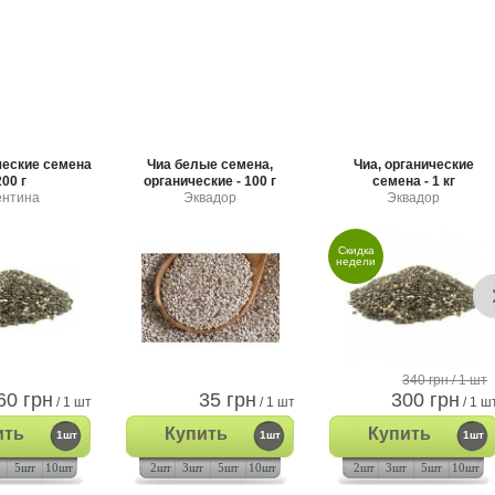
ческие семена
Чиа белые семена,
Чиа, органические
200 г
органические - 100 г
семена - 1 кг
ентина
Эквадор
Эквадор
Скидка
недели
340 грн
/ 1 шт
60 грн
35 грн
300 грн
/ 1 шт
/ 1 шт
/ 1 ш
ить
Купить
Купить
1шт
1шт
1шт
5шт
10шт
2шт
3шт
5шт
10шт
2шт
3шт
5шт
10шт