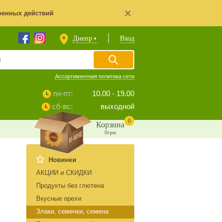
оенных действий
Днепр
Вход
▼
Ассортиментная политика сети
пн-пт:
10.00 - 19.00
сб-вс:
выходной
0
Корзина
0грн
Новинки
АКЦИИ и СКИДКИ
Продукты без глютена
Вкусные орехи
Злаки, семечки, семена