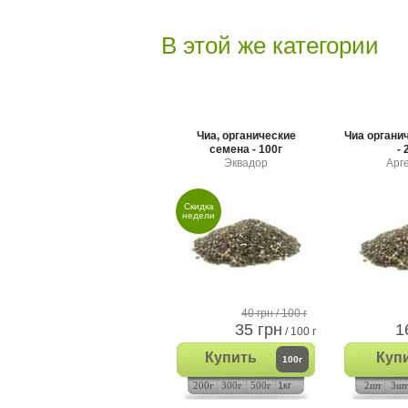
В этой же категории
Чиа, органические
Чиа органи
семена - 100г
- 
Эквадор
Арг
Скидка
недели
40 грн
/ 100 г
35 грн
1
/ 100 г
Купить
Куп
100г
200г
300г
500г
1кг
2шт
3шт