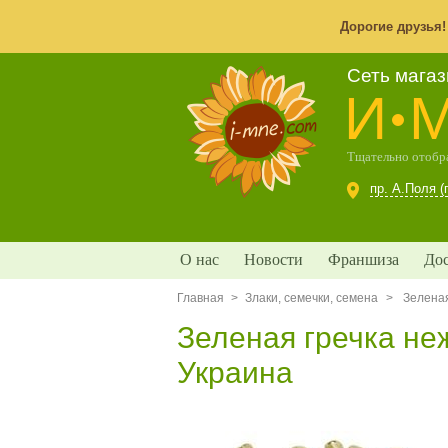
Дорогие друзья
Сеть мага
И
Тщательно отобра
пр. А.Поля (
О нас
Новости
Франшиза
Дос
Главная
>
Злаки, семечки, семена
>
Зелена
Зеленая гречка не
Украина