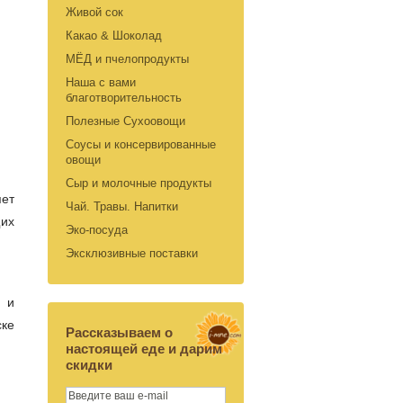
Живой сок
Какао & Шоколад
МЁД и пчелопродукты
Наша с вами
благотворительность
Полезные Сухоовощи
Соусы и консервированные
овощи
Сыр и молочные продукты
яет
Чай. Травы. Напитки
щих
Эко-посуда
Эксклюзивные поставки
 и
ске
Рассказываем о
настоящей еде и дарим
скидки