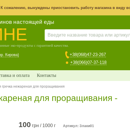
! К сожалению, вынуждены приостановить работу магазина в виду в
зинов настоящей еды
МНЕ
нные эко-продукты с гарантией качества.
+38(068)47-23-267
пр. Кирова)
+38(066)07-37-118
тавка и оплата
Контакты
я гречка нежареная для проращивания
жареная для проращивания -
100
грн / 1000 г
Артикул: Злаки01