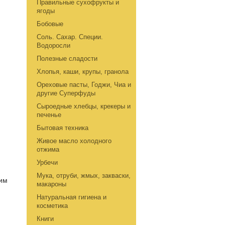
Правильные сухофрукты и
ягоды
Бобовые
Соль. Сахар. Специи.
Водоросли
Полезные сладости
Хлопья, каши, крупы, гранола
Ореховые пасты, Годжи, Чиа и
другие Суперфуды
Сыроедные хлебцы, крекеры и
печенье
Бытовая техника
Живое масло холодного
отжима
Урбечи
Мука, отруби, жмых, закваски,
чим
макароны
Натуральная гигиена и
косметика
Книги