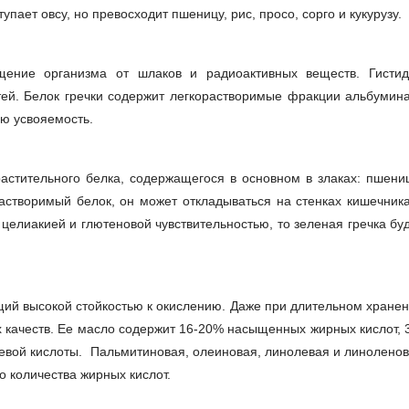
пает овсу, но превосходит пшеницу, рис, просо, сорго и кукурузу.
щение организма от шлаков и радиоактивных веществ. Гисти
тей. Белок гречки содержит легкорастворимые фракции альбумин
ую усвояемость.
растительного белка, содержащегося в основном в злаках: пшени
растворимый белок, он может откладываться на стенках кишечник
 целиакией и глютеновой чувствительностью, то зеленая гречка бу
щий высокой стойкостью к окислению. Даже при длительном хране
 качеств. Ее масло содержит 16-20% насыщенных жирных кислот, 
евой кислоты. Пальмитиновая, олеиновая, линолевая и линолено
о количества жирных кислот.