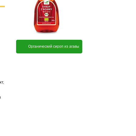
Органический сироп из агавы
т,
и