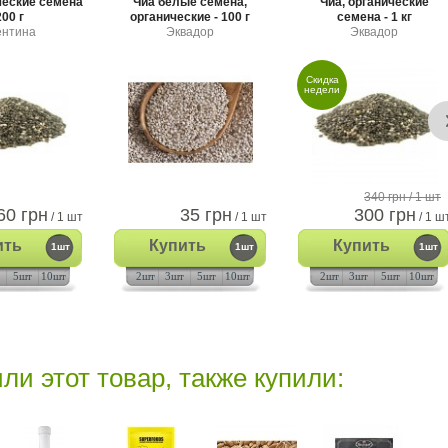
ческие семена
Чиа белые семена,
Чиа, органические
200 г
органические - 100 г
семена - 1 кг
ентина
Эквадор
Эквадор
Скидка
недели
340 грн
/ 1 шт
60 грн
35 грн
300 грн
/ 1 шт
/ 1 шт
/ 1 ш
ить
Купить
Купить
1шт
1шт
1шт
5шт
10шт
2шт
3шт
5шт
10шт
2шт
3шт
5шт
10шт
ли этот товар, также купили: