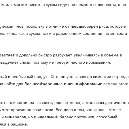
ом или мягким рисом, в сухом виде они немного солоноваты, а по
еский плов, поскольку в отличие от твёрдых зёрен риса, которые
на киноа как в сухом, так и в размоченном состоянии, по мягкости
растает
и довольно быстро разбухает, увеличиваясь в объёме в
е выделяет слизи, поэтому не требует частого промывания.
овый и необычный продукт. Хотя он уже завоевал симпатии сыроедо
ли найти для Вас
необжаренные и нешлифованные
семена этого
т наличие киноа в своих здоровых меню, а магазины диетическог
этот продукт на свои полки. Все дело в том, что киноа – это не
 и минералов, но и идеальный баланс протеинов, способный
яса в рационе.