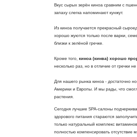
Вкус сырых зерён киноа сравним с пшен
запаху слегка напоминают кунжут.
Из киноа получается прекрасный сыроедч
хорошо жуются только после варки, семе
близки к зелёной гречке.
Кроме того,
киноа (кинва) хорошо про
несколько раз, но в отличие от гречки н
Для нашего рынка киноа - достаточно н
Америки и Европы. И мы рады, что смог
растения.
Сегодня лучшие SPA-салоны подчеркиваю
здорового питания стараются заполучить 
только натуральный комплекс витаминов
полностью компенсировать отсутствие м