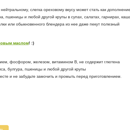
я нейтральному, слегка ореховому вкусу может стать как дополнени
ра, пшеницы и любой другой крупы в супах, салатах, гарнирах, каш
ки или обыкновенного блендера из нее даже пекут полезный
совым маслом
! :)
ьцием, фосфором, железом, витамином В, не содержит глютена
иса, булгура, пшеницы и любой другой крупы
месте и не забудьте замочить и промыть перед приготовлением.