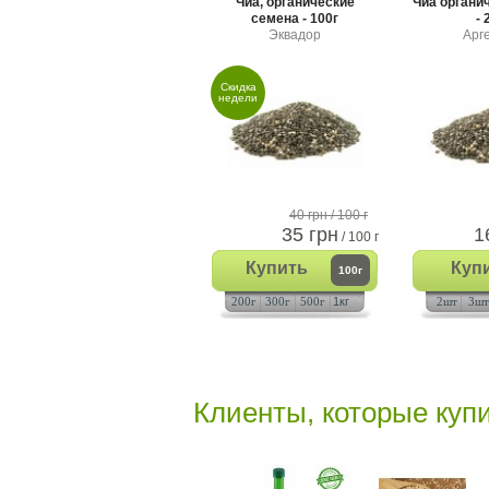
Чиа, органические
Чиа органи
семена - 100г
- 
Эквадор
Арг
Скидка
недели
40 грн
/ 100 г
35 грн
1
/ 100 г
Купить
Куп
100г
200г
300г
500г
1кг
2шт
3шт
Клиенты, которые купи