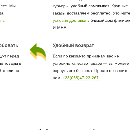
нете. Мы
курьеры, удобный самовывоз. Крупные
да
заказы доставляем бесплатно. Уточнит
ины
.
условия доставки
в ближайшем филиал
И-МНЕ.
обовать
Удобный возврат
дукт перед
Если по каким-то причинам вас не
е товары в
устроило качество товара — вы можете
йте или по
вернуть его без чека. Просто позвоните
нам:
+38(068)47-23-267
.