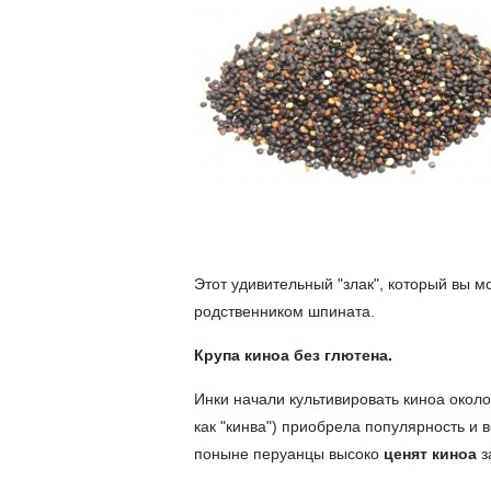
Этот удивительный "злак", который вы 
родственником шпината.
Крупа киноа без глютена.
Инки начали культивировать киноа около 
как "кинва") приобрела популярность и 
поныне перуанцы высоко
ценят киноа
з