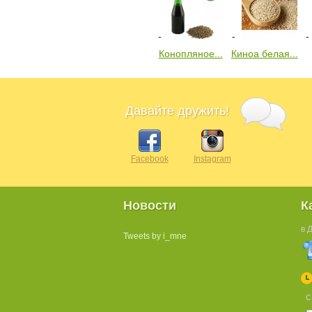
Конопляное...
Киноа белая...
Давайте дружить!
Facebook
Instagram
Новости
К
в 
Tweets by i_mne
с