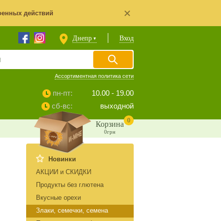
оенных действий
Днепр
Вход
▼
Ассортиментная политика сети
пн-пт:
10.00 - 19.00
сб-вс:
выходной
0
Корзина
0грн
Новинки
АКЦИИ и СКИДКИ
Продукты без глютена
Вкусные орехи
Злаки, семечки, семена