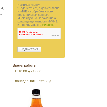
Нажимая кнопку
ем,
"Подписаться", я даю согласие
И-МНЕ на обработку моих
ах,
персональных данных.
Мною изучено Положение о
конфиденциальности И-МНЕ,
и я принимаю его
условия
.
Время работы
С 10:00 до 19:00
понедельник - пятница