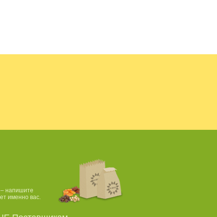
исовое...
Морская...
Тыквенное...
Рис...
 – напишите
ет именно вас.