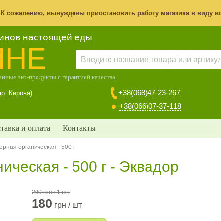
! К сожалению, вынуждены приостановить работу магазина в виду в
зинов настоящей еды
МНЕ
нные эко-продукты с гарантией качества.
+38(068)47-23-267
пр. Кирова)
+38(066)07-37-118
тавка и оплата
Контакты
ерная органическая - 500 г
ическая - 500 г - Эквадор
200 грн / 1 шт
180
грн / шт