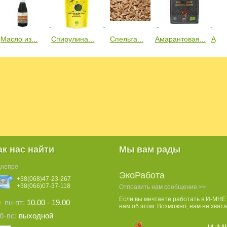
Масло из...
Спирулина...
Спельта...
Амарантовая...
Арах
ак нас найти
Мы вам рады
Днепре
ЭкоРабота
+38(068)47-23-267
+38(066)07-37-118
Отправить нам сообщение >>
Если вы мечтаете работать в И-МНЕ
пн-пт:
10.00 - 19.00
нам об этом. Возможно, нам не хвата
б-вс:
выходной