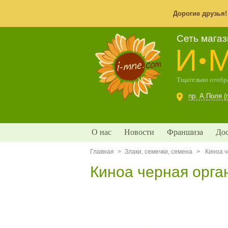
Дорогие друзья
Сеть мага
И
Тщательно отобра
пр. А.Поля (
О нас
Новости
Франшиза
Дос
Главная
>
Злаки, семечки, семена
>
Киноа ч
Киноа черная орган