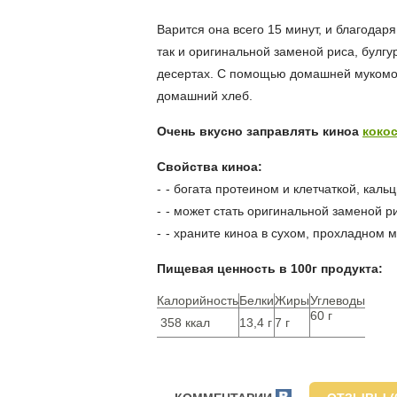
Варится она всего 15 минут, и благодар
так и оригинальной заменой риса, булгу
десертах. С помощью домашней мукомол
домашний хлеб.
Очень вкусно заправлять киноа
коко
Свойства киноа:
- богата протеином и клетчаткой, кал
- может стать оригинальной заменой р
- храните киноа в сухом, прохладном 
Пищевая ценность в 100г продукта:
Калорийность
Белки
Жиры
Углеводы
60 г
358 ккал
13,4 г
7 г