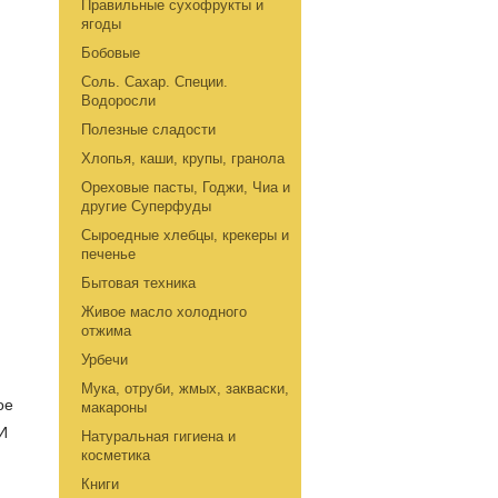
Правильные сухофрукты и
ягоды
Бобовые
Соль. Сахар. Специи.
Водоросли
Полезные сладости
Хлопья, каши, крупы, гранола
Ореховые пасты, Годжи, Чиа и
другие Суперфуды
Сыроедные хлебцы, крекеры и
печенье
Бытовая техника
Живое масло холодного
отжима
Урбечи
Мука, отруби, жмых, закваски,
ое
макароны
И
Натуральная гигиена и
косметика
Книги