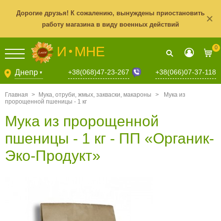
Дорогие друзья! К сожалению, вынуждены приостановить
работу магазина в виду военных действий
И
МНЕ
0
+38(068)47-23-267
Днепр
+38(066)07-37-118
▼
Главная
>
Мука, отруби, жмых, закваски, макароны
>
Мука из
пророщенной пшеницы - 1 кг
Мука из пророщенной
пшеницы - 1 кг - ПП «Органик-
Эко-Продукт»