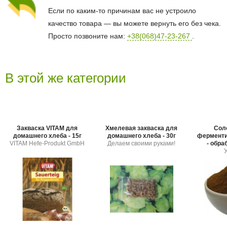
Если по каким-то причинам вас не устроило
качество товара — вы можете вернуть его без чека.
Просто позвоните нам:
+38(068)47-23-267
.
В этой же категории
Закваска VITAM для
Хмелевая закваска для
Сол
домашнего хлеба - 15г
домашнего хлеба - 30г
ферменти
VITAM Hefe-Produkt GmbH
Делаем своими руками!
- обра