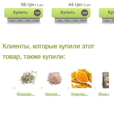
56 грн
44 грн
/ 1 шт
/ 1 шт
Купить
Купить
Ку
1шт
1шт
2шт
3шт
5шт
10шт
2шт
3шт
5шт
10шт
2шт
3
Клиенты, которые купили этот
товар, также купили:
Морская...
Черная...
Куркума...
Мука из..