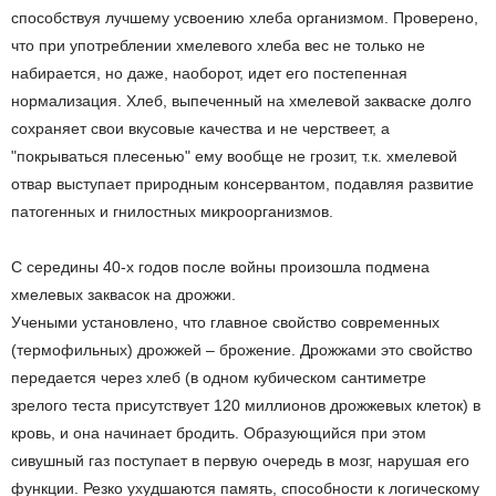
способствуя лучшему усвоению хлеба организмом. Проверено,
что при употреблении хмелевого хлеба вес не только не
набирается, но даже, наоборот, идет его постепенная
нормализация. Хлеб, выпеченный на хмелевой закваске долго
сохраняет свои вкусовые качества и не черствеет, а
"покрываться плесенью" ему вообще не грозит, т.к. хмелевой
отвар выступает природным консервантом, подавляя развитие
патогенных и гнилостных микроорганизмов.
С середины 40-х годов после войны произошла подмена
хмелевых заквасок на дрожжи.
Учеными установлено, что главное свойство современных
(термофильных) дрожжей – брожение. Дрожжами это свойство
передается через хлеб (в одном кубическом сантиметре
зрелого теста присутствует 120 миллионов дрожжевых клеток) в
кровь, и она начинает бродить. Образующийся при этом
сивушный газ поступает в первую очередь в мозг, нарушая его
функции. Резко ухудшаются память, способности к логическому