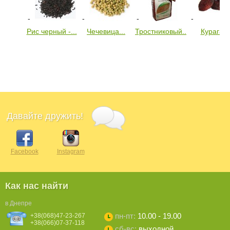
Рис черный -...
Чечевица...
Тростниковый...
Курага...
Давайте дружить!
Facebook
Instagram
Как нас найти
в Днепре
пн-пт:
10.00 - 19.00
+38(068)47-23-267
+38(066)07-37-118
сб-вс:
выходной