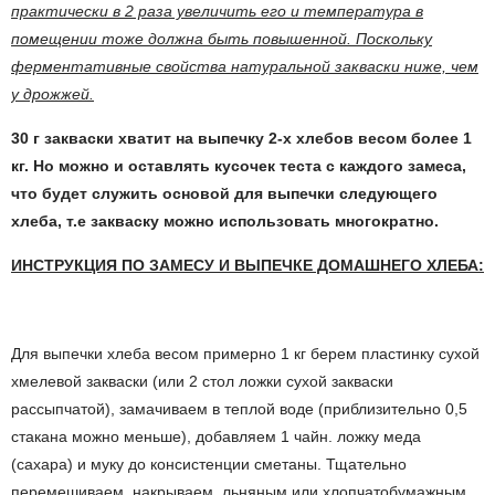
практически в 2 раза увеличить его и температура в
помещении тоже должна быть повышенной. Поскольку
ферментативные свойства натуральной закваски ниже, чем
у дрожжей.
30 г закваски хватит на выпечку 2-х хлебов весом более 1
кг. Но можно и оставлять кусочек теста с каждого замеса,
что будет служить основой для выпечки следующего
хлеба, т.е закваску можно использовать многократно.
ИНСТРУКЦИЯ ПО ЗАМЕСУ И ВЫПЕЧКЕ ДОМАШНЕГО ХЛЕБА:
Для выпечки хлеба весом примерно 1 кг берем
пластинку сухой
хмелевой закваски (или 2 стол ложки сухой закваски
рассыпчатой), замачиваем в теплой воде (приблизительно 0,5
стакана можно меньше), добавляем 1 чайн. ложку меда
(сахара) и муку до консистенции сметаны. Тщательно
перемешиваем, накрываем льняным или хлопчатобумажным