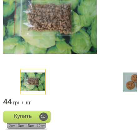
44
грн / шт
Купить
1шт
2шт
3шт
5шт
10шт