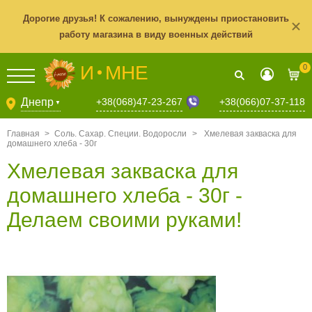
Дорогие друзья! К сожалению, вынуждены приостановить
работу магазина в виду военных действий
И
МНЕ
0
+38(068)47-23-267
Днепр
+38(066)07-37-118
▼
Главная
>
Соль. Сахар. Специи. Водоросли
>
Хмелевая закваска для
домашнего хлеба - 30г
Хмелевая закваска для
домашнего хлеба - 30г -
Делаем своими руками!