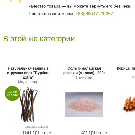
качество товара — вы можете вернуть его без чека.
Просто позвоните нам:
+38(068)47-23-267
.
В этой же категории
Натуральная ваниль в
Соль гималайская
Корица (п
стручках сорт "Бурбон-
розовая (мелкая) - 200г
Extra"
Пакистан
М
Мадагаскар
Скидка
недели
160 грн
/ 1 шт
150 грн
42 грн
/ 1 шт
/ 1 шт