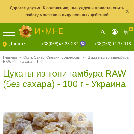
Дорогие друзья! К сожалению, вынуждены приостановить
работу магазина в виду военных действий
И
МНЕ
0
+38(068)47-23-267
Днепр
+38(066)07-37-118
▼
Главная
>
Соль. Сахар. Специи. Водоросли
>
Цукаты из топинамбура
RAW (без сахара) - 100 г
Цукаты из топинамбура RAW
(без сахара) - 100 г - Украина