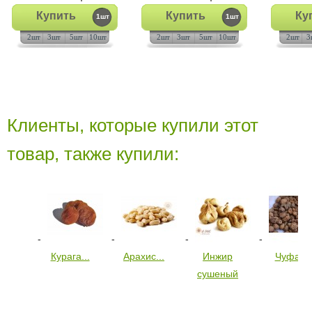
Купить
Купить
Ку
1шт
1шт
2шт
3шт
5шт
10шт
2шт
3шт
5шт
10шт
2шт
3
Клиенты, которые купили этот
товар, также купили:
Курага...
Арахис...
Инжир
Чуфа...
сушеный