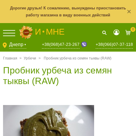
Дорогие друзья! К сожалению, вынуждены приостановить
работу магазина в виду военных действий
И
МНЕ
0
+38(068)47-23-267
Днепр
+38(066)07-37-118
▼
Главная
>
Урбечи
>
Пробник урбеча из семян тыквы (RAW)
Пробник урбеча из семян
тыквы (RAW)