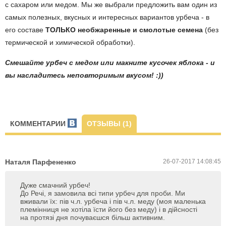
с сахаром или медом. Мы же выбрали предложить вам один из
самых полезных, вкусных и интересных вариантов урбеча - в
его составе
ТОЛЬКО необжаренные и смолотые семена
(без
термической и химической обработки).
Смешайте урбеч с медом или макните кусочек яблока - и
вы насладитесь неповторимым вкусом! :))
КОММЕНТАРИИ
ОТЗЫВЫ (1)
Наталя Парфененко
26-07-2017 14:08:45
Дуже смачний урбеч!
До Речі, я замовила всі типи урбеч для проби. Ми
вживали їх: пів ч.л. урбеча і пів ч.л. меду (моя маленька
племінниця не хотіла їсти його без меду) і в дійсності
на протязі дня почуваєшся більш активним.