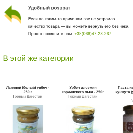
Удобный возврат
Если по каким-то причинам вас не устроило
качество товара — вы можете вернуть его без чека.
Просто позвоните нам:
+38(068)47-23-267
.
В этой же категории
Льняной (белый) урбеч -
Урбеч из семян
Паста и
250 г
коричневого льна - 250г
кунжута (
Горный Дагестан
Горный Дагестан