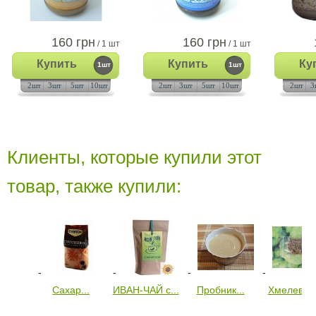
160 грн
160 грн
/ 1 шт
/ 1 шт
Купить
Купить
Ку
1шт
1шт
2шт
3шт
5шт
10шт
2шт
3шт
5шт
10шт
2шт
3
Клиенты, которые купили этот
товар, также купили:
Сахар...
ИВАН-ЧАЙ с...
Пробник...
Хмелевая.