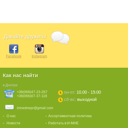
Давайте дружить!
Facebook
Instagram
Как нас найти
в Днепре
пн-пт:
10.00 - 19.00
+38(068)47-23-267
+38(066)07-37-118
сб-вс:
выходной
imnednepr@gmail.com
О нас
Ассортиментная политика
Новости
Работать в И-МНЕ