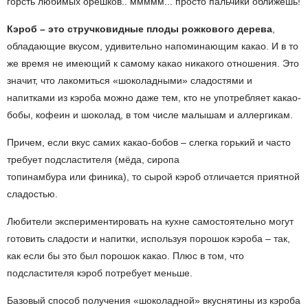
горсть любимых орешков.. ммммм... просто пальчики оближешь!
Кэроб – это стручковидные плоды рожкового дерева
,
обладающие вкусом, удивительно напоминающим какао. И в то
же время не имеющий к самому какао никакого отношения. Это
значит, что лакомиться «шоколадными» сладостями и
напитками из кэроба можно даже тем, кто не употребляет какао-
бобы, кофеин и шоколад, в том числе малышам и аллергикам.
Причем, если вкус самих какао-бобов – слегка горький и часто
требует подсластителя (мёда, сиропа
топинамбура или финика), то сырой кэроб отличается приятной
сладостью.
Любители экспериментировать на кухне самостоятельно могут
готовить сладости и напитки, используя порошок кэроба – так,
как если бы это был порошок какао. Плюс в том, что
подсластителя кэроб потребует меньше.
Базовый способ получения «шоколадной» вкуснятины из кэроба