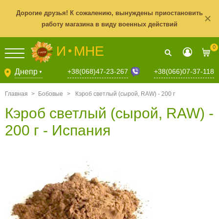
Дорогие друзья! К сожалению, вынуждены приостановить
работу магазина в виду военных действий
И
МНЕ
0
+38(068)47-23-267
Днепр
+38(066)07-37-118
▼
Главная
>
Бобовые
>
Кэроб светлый (сырой, RAW) - 200 г
Кэроб светлый (сырой, RAW) -
200 г - Испания