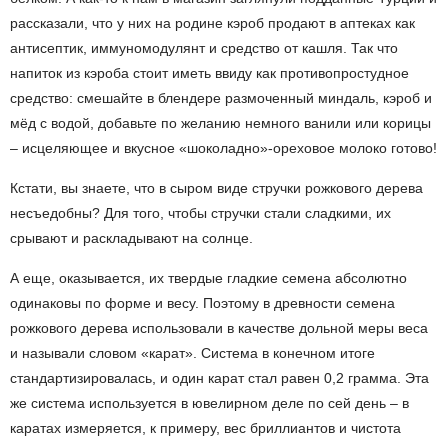
рассказали, что у них на родине кэроб продают в аптеках как
антисептик, иммуномодулянт и средство от кашля. Так что
напиток из кэроба стоит иметь ввиду как противопростудное
средство: смешайте в блендере размоченный миндаль, кэроб и
мёд с водой, добавьте по желанию немного ванили или корицы
– исцеляющее и вкусное «шоколадно»-ореховое молоко готово!
Кстати, вы знаете, что в сыром виде стручки рожкового дерева
несъедобны? Для того, чтобы стручки стали сладкими, их
срывают и раскладывают на солнце.
А еще, оказывается, их твердые гладкие семена абсолютно
одинаковы по форме и весу. Поэтому в древности семена
рожкового дерева использовали в качестве дольной меры веса
и называли словом «карат». Система в конечном итоге
стандартизировалась, и один карат стал равен 0,2 грамма. Эта
же система используется в ювелирном деле по сей день – в
каратах измеряется, к примеру, вес бриллиантов и чистота