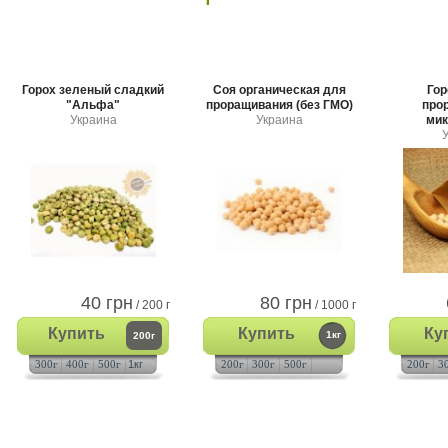
Горох зеленый сладкий
Соя органическая для
Гор
"Альфа"
проращивания (без ГМО)
про
Украина
Украина
мик
40 грн
80 грн
/ 200 г
/ 1000 г
Купить
Купить
Ку
1кг
200г
300г
400г
500г
1кг
200г
300г
500г
200г
3