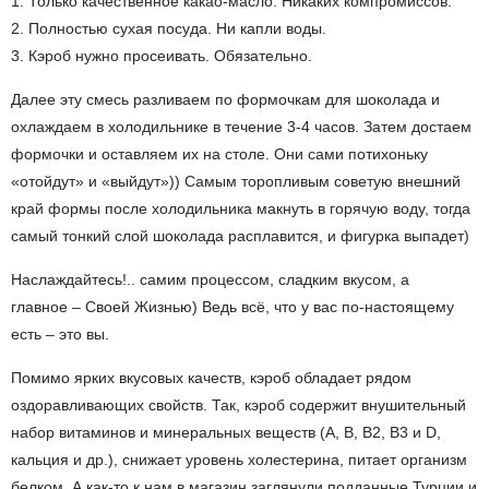
1. Только качественное какао-масло. Никаких компромиссов.
2. Полностью сухая посуда. Ни капли воды.
3. Кэроб нужно просеивать. Обязательно.
Далее эту смесь разливаем по формочкам для шоколада и
охлаждаем в холодильнике в течение 3-4 часов. Затем достаем
формочки и оставляем их на столе. Они сами потихоньку
«отойдут» и «выйдут»)) Самым торопливым советую внешний
край формы после холодильника макнуть в горячую воду, тогда
самый тонкий слой шоколада расплавится, и фигурка выпадет)
Наслаждайтесь!.. самим процессом, сладким вкусом, а
главное – Своей Жизнью) Ведь всё, что у вас по-настоящему
есть – это вы.
Помимо ярких вкусовых качеств, кэроб обладает
рядом
оздоравливающих свойств
. Так, кэроб содержит внушительный
набор витаминов и минеральных веществ (А, B, B2, B3 и D,
кальция и др.), снижает уровень холестерина, питает организм
белком. А как-то к нам в магазин заглянули подданные Турции и