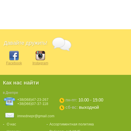
Давайте дружить!
Facebook
Instagram
Как нас найти
в Днепре
пн-пт:
10.00 - 19.00
+38(068)47-23-267
+38(066)07-37-118
сб-вс:
выходной
imnednepr@gmail.com
О нас
Ассортиментная политика