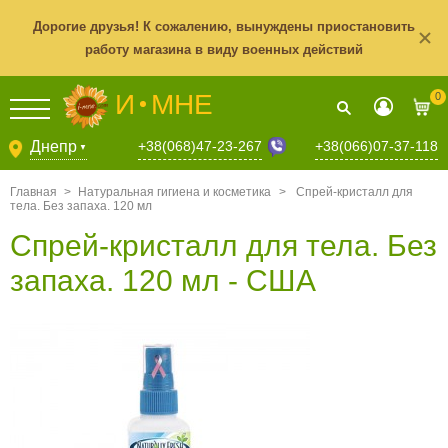
Дорогие друзья! К сожалению, вынуждены приостановить
работу магазина в виду военных действий
И
МНЕ
0
+38(068)47-23-267
Днепр
+38(066)07-37-118
▼
Главная
>
Натуральная гигиена и косметика
>
Спрей-кристалл для
тела. Без запаха. 120 мл
Спрей-кристалл для тела. Без
запаха. 120 мл - США