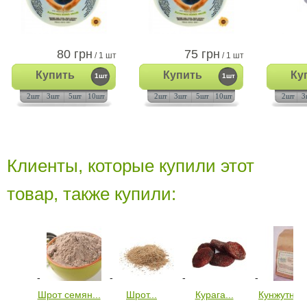
80 грн
75 грн
/ 1 шт
/ 1 шт
Купить
Купить
Ку
1шт
1шт
2шт
3шт
5шт
10шт
2шт
3шт
5шт
10шт
2шт
3
Клиенты, которые купили этот
товар, также купили:
Шрот семян...
Шрот...
Курага...
Кунжутный.